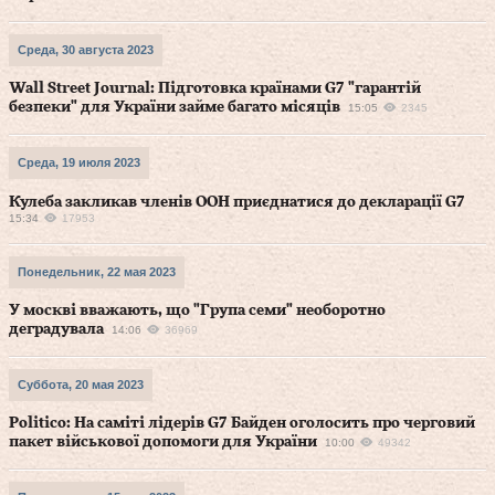
Среда, 30 августа 2023
Wall Street Journal: Підготовка країнами G7 "гарантій
безпеки" для України займе багато місяців
15:05
2345
Среда, 19 июля 2023
Кулеба закликав членів ООН приєднатися до декларації G7
15:34
17953
Понедельник, 22 мая 2023
У москві вважають, що "Група семи" необоротно
деградувала
14:06
36969
Суббота, 20 мая 2023
Politico: На саміті лідерів G7 Байден оголосить про черговий
пакет військової допомоги для України
10:00
49342