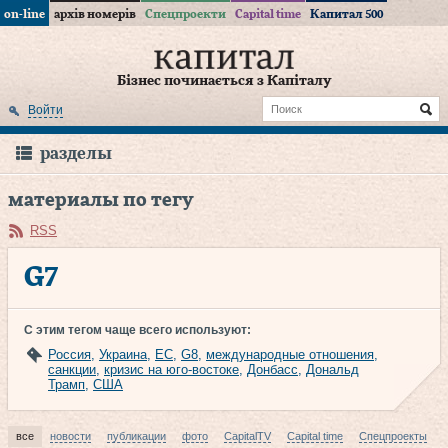
on-line
архів номерів
Спецпроекти
Capital time
Капитал 500
Бізнес починається з Капіталу
Войти
разделы
материалы по тегу
RSS
G7
С этим тегом чаще всего используют:
Россия
,
Украина
,
ЕС
,
G8
,
международные отношения
,
санкции
,
кризис на юго-востоке
,
Донбасс
,
Дональд
Трамп
,
США
все
новости
публикации
фото
CapitalTV
Capital time
Спецпроекты