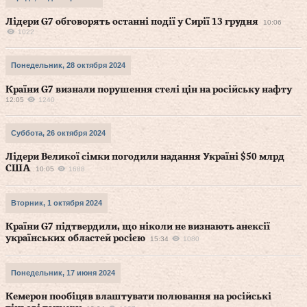
Лідери G7 обговорять останні події у Сирії 13 грудня
10:06
1022
Понедельник, 28 октября 2024
Країни G7 визнали порушення стелі цін на російську нафту
12:05
1240
Суббота, 26 октября 2024
Лідери Великої сімки погодили надання Україні $50 млрд
США
10:05
1688
Вторник, 1 октября 2024
Країни G7 підтвердили, що ніколи не визнають анексії
українських областей росією
15:34
1080
Понедельник, 17 июня 2024
Кемерон пообіцяв влаштувати полювання на російські