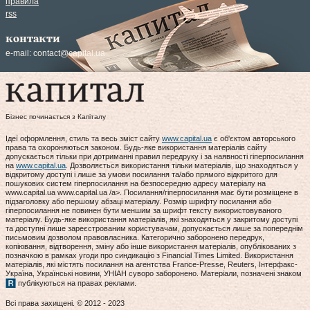
правила
rss
контакти
e-mail:
contact@capital.ua
Бізнес починається з Капіталу
Ідеї оформлення, стиль та весь зміст сайту
www.capital.ua
є об'єктом авторського
права та охороняються законом. Будь-яке використання матеріалів сайту
допускається тільки при дотриманні правил передруку і за наявності гіперпосилання
на
www.capital.ua
. Дозволяється використання тільки матеріалів, що знаходяться у
відкритому доступі і лише за умови посилання та/або прямого відкритого для
пошукових систем гіперпосилання на безпосередню адресу матеріалу на
www.capital.ua www.capital.ua /a>. Посилання/гіперпосилання має бути розміщене в
підзаголовку або першому абзаці матеріалу. Розмір шрифту посилання або
гіперпосилання не повинен бути меншим за шрифт тексту використовуваного
матеріалу. Будь-яке використання матеріалів, які знаходяться у закритому доступі
та доступні лише зареєстрованим користувачам, допускається лише за попереднім
письмовим дозволом правовласника. Категорично заборонено передрук,
копіювання, відтворення, зміну або інше використання матеріалів, опублікованих з
позначкою в рамках угоди про синдикацію з Financial Times Limited. Використання
матеріалів, які містять посилання на агентства France-Presse, Reuters, Інтерфакс-
Україна, Українські новини, УНІАН суворо заборонено. Матеріали, позначені знаком
публікуються на правах реклами.
Всі права захищені. © 2012 - 2023