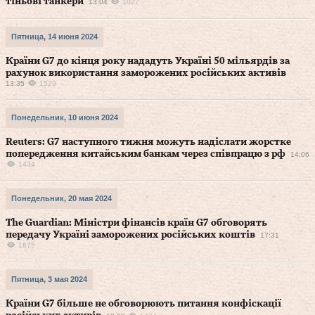
тіньові танкери
13:04
1027
Пятница, 14 июня 2024
Країни G7 до кінця року нададуть Україні 50 мільярдів за
рахунок використання заморожених російських активів
13:35
1529
Понедельник, 10 июня 2024
Reuters: G7 наступного тижня можуть надіслати жорстке
попередження китайським банкам через співпрацю з рф
14:06
1434
Понедельник, 20 мая 2024
The Guardian: Міністри фінансів країн G7 обговорять
передачу Україні заморожених російських коштів
17:31
1675
Пятница, 3 мая 2024
Країни G7 більше не обговорюють питання конфіскації