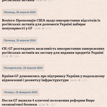
російських активів
18:00
1474
Пятница, 26 апреля 2024
Reuters: Пропозиція США щодо використання відсотків із
російських активів для допомоги Україні набирає
популярності у G7
14:06
2075
Пятница, 19 апреля 2024
ЄК: G7 розглядають можливість використання заморожених
російських активів як заставу для надання кредитів Україні
17:31
2049
Понедельник, 15 апреля 2024
Країни G7 домовились про підтримку України у подальшому
відновленні і розвитку інфраструктури
09:05
1127
Четверг, 22 февраля 2024
Посли G7 назвали 4 ключові положення реформи Бюро
економічної безпеки
11:36
1377