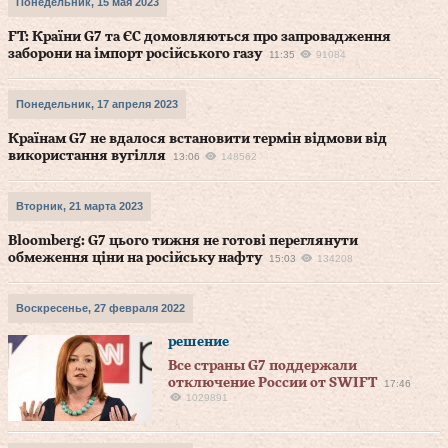
Понедельник, 15 мая 2023
FT: Країни G7 та ЄС домовляються про запровадження
заборони на імпорт російського газу
11:35
91084
Понедельник, 17 апреля 2023
Країнам G7 не вдалося встановити термін відмови від
використання вугілля
13:06
148562
Вторник, 21 марта 2023
Bloomberg: G7 цього тижня не готові переглянути
обмеження ціни на російську нафту
15:03
134208
Воскресенье, 27 февраля 2022
решение
Все страны G7 поддержали
отключение России от SWIFT
17:46
1029891