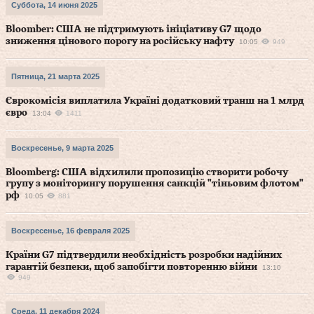
Суббота, 14 июня 2025
Bloomber: США не підтримують ініціативу G7 щодо
зниження цінового порогу на російську нафту
10:05
949
Пятница, 21 марта 2025
Єврокомісія виплатила Україні додатковий транш на 1 млрд
євро
13:04
1411
Воскресенье, 9 марта 2025
Bloomberg: США відхилили пропозицію створити робочу
групу з моніторингу порушення санкцій "тіньовим флотом"
рф
10:05
881
Воскресенье, 16 февраля 2025
Країни G7 підтвердили необхідність розробки надійних
гарантій безпеки, щоб запобігти повторенню війни
13:10
949
Среда, 11 декабря 2024