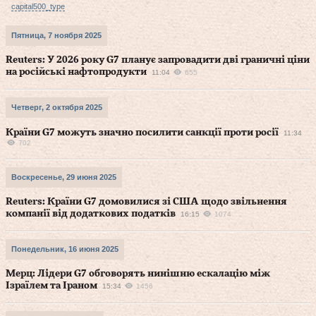
capital500_type
Пятница, 7 ноября 2025
Reuters: У 2026 року G7 планує запровадити дві граничні ціни
на російські нафтопродукти
11:04
655
Четверг, 2 октября 2025
Країни G7 можуть значно посилити санкції проти росії
11:34
702
Воскресенье, 29 июня 2025
Reuters: Країни G7 домовилися зі США щодо звільнення
компанії від додаткових податків
16:15
1074
Понедельник, 16 июня 2025
Мерц: Лідери G7 обговорять нинішню ескалацію між
Ізраїлем та Іраном
15:34
1456