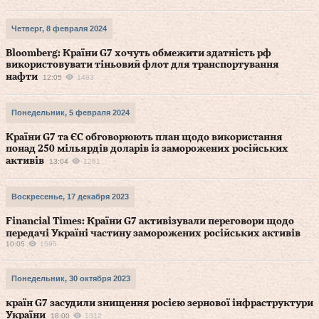
Четверг, 8 февраля 2024
Bloomberg: Країни G7 хочуть обмежити здатність рф
використовувати тіньовий флот для транспортування
нафти
12:05
1483
Понедельник, 5 февраля 2024
Країни G7 та ЄС обговорюють план щодо використання
понад 250 мільярдів доларів із заморожених російських
активів
13:04
1261
Воскресенье, 17 декабря 2023
Financial Times: Країни G7 активізували переговори щодо
передачі Україні частину заморожених російських активів
10:05
1595
Понедельник, 30 октября 2023
країн G7 засудили знищення росією зернової інфраструктури
України
18:00
1312