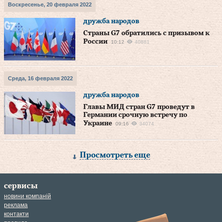
Воскресенье, 20 февраля 2022
дружба народов
Страны G7 обратились с призывом к
России
10:12
40881
Среда, 16 февраля 2022
дружба народов
Главы МИД стран G7 проведут в
Германии срочную встречу по
Украине
09:16
34074
Просмотреть еще
сервисы
новини компаній
реклама
контакти