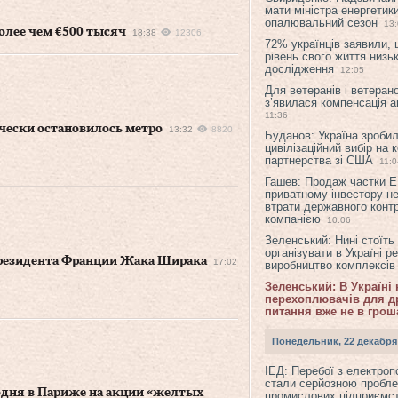
мати міністра енергетик
опалювальний сезон
13
олее чем €500 тысяч
18:38
12306
72% українців заявили,
рівень свого життя низьк
дослідження
12:05
Для ветеранів і ветерано
з’явилася компенсація а
11:36
ически остановилось метро
13:32
8820
Буданов: Україна зроби
цивілізаційний вибір на 
партнерства зі США
11:0
Гашев: Продаж частки 
приватному інвестору н
втрати державного конт
компанією
10:06
Зеленський: Нині стоїть
організувати в Україні р
резидента Франции Жака Ширака
17:02
виробництво комплексі
Зеленський: В Україні
перехоплювачів для др
питання вже не в грош
Понедельник, 22 декабря
ІЕД: Перебої з електро
стали серйозною пробл
одня в Париже на акции «желтых
промислових підприємст