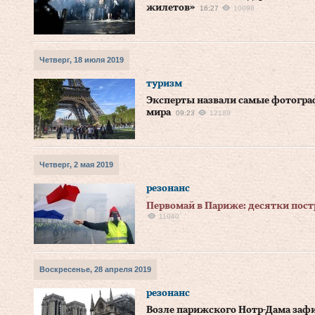
жилетов»
16:27
10098
Четверг, 18 июля 2019
туризм
Эксперты назвали самые фотогр
мира
09:23
12189
Четверг, 2 мая 2019
резонанс
Первомай в Париже: десятки пос
11040
Воскресенье, 28 апреля 2019
резонанс
Возле парижского Нотр-Дама заф