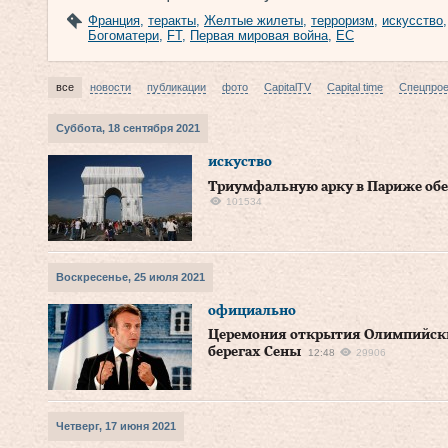
Франция
,
теракты
,
Желтые жилеты
,
терроризм
,
искусство
Богоматери
,
FT
,
Первая мировая война
,
ЕС
все
новости
публикации
фото
CapitalTV
Capital time
Спецпро
Суббота, 18 сентября 2021
искуство
Триумфальную арку в Париже обе
101534
Воскресенье, 25 июля 2021
официально
Церемония открытия Олимпийских
берегах Сены
12:48
29906
Четверг, 17 июня 2021