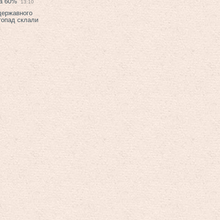
на 60%
13:10
 державного
топад склали