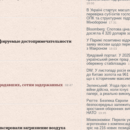
18:00
В Україні стартує масшт
перевірка суб’єктів гос
ОПК та структурних підр
Міноборони
17:31
Bloomberg: Спотова ціна
досягла 4 320 доларів з
У Парижі позитивно відр
афируемые достопримечательности
заяву москви щодо перег
з Макроном
16:03
Урядовий портал: У 2025
український ринок праці
обережну стабілізацію
1
DW: У листопаді росія 
до Китаю золота на 961 
що є історичним макси
традавших, сотни задержанных
Зеленський: Угода про 
08:47
війни дійсна, коли існує
папері, а реально викон
Рютте: Безпека Європи
безпосередньо залежить
зростання оборонних вит
НАТО
13:35
Мінекономіки: Перелік у
агротехніки з компенсац
зріс на 216 нових позиці
иксировали загрязнение воздуха