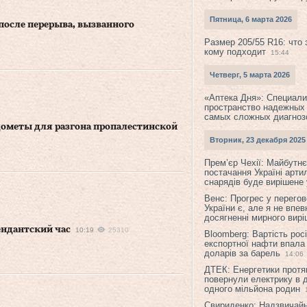
Пятница, 6 марта 2026
после перерыва, вызванного
Размер 205/55 R16: что 
кому подходит
15:44
Четверг, 5 марта 2026
«Аптека Дня»: Специал
пространство надежных
самых сложных диагноз
ометы для разгона пропалестинской
Вторник, 23 декабря 2025
Прем’єр Чехії: Майбутнє 
постачання Україні арти
снарядів буде вирішене у
Венс: Прогрес у перего
України є, але я не впев
досягненні мирного вир
ендантский час
10:19
25310
Bloomberg: Вартість рос
експортної нафти впала
доларів за барель
14:06
ДТЕК: Енергетики протя
повернули електрику в 
одного мільйона родин
Свириденко: Надзвичай