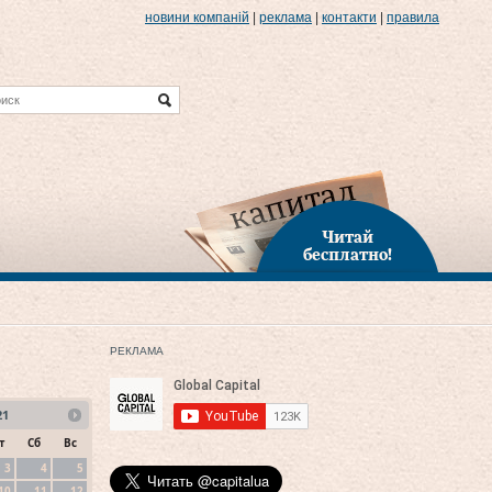
новини компаній
|
реклама
|
контакти
|
правила
Читай
бесплатно!
РЕКЛАМА
21
т
Сб
Вс
3
4
5
10
11
12