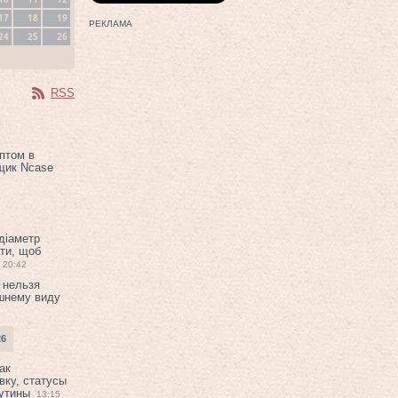
17
18
19
РЕКЛАМА
24
25
26
RSS
птом в
щик Ncase
 діаметр
ти, щоб
20:42
 нельзя
шнему виду
26
ак
вку, статусы
рутины
13:15