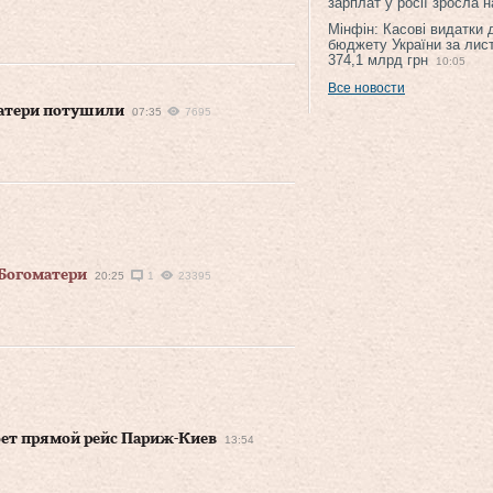
зарплат у росії зросла 
Мінфін: Касові видатки
бюджету України за лис
374,1 млрд грн
10:05
Все новости
матери потушили
07:35
7695
 Богоматери
20:25
1
23395
ет прямой рейс Париж-Киев
13:54