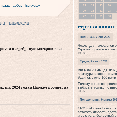
13
14
15
16
,
пожар
,
Собор Парижской
20
21
22
23
27
28
29
30
екты
capital500_type
стрічка новин
Пятница, 5 июня 2026
Чехлы для телефонов о
рнули в серебряную материю
Украине: прямой постав
13:41
19:36
Среда, 3 июня 2026
Від 6 до 20 мм: де який
арматури використовува
будинок стояв 100 років
Почему офисное кресло
выбирать только по вне
 игр 2024 года в Париже пройдет на
20:25
Понедельник, 9 марта 20
CRM и «Новая Почта»: к
автоматизировать доста
и возвраты без ручной 