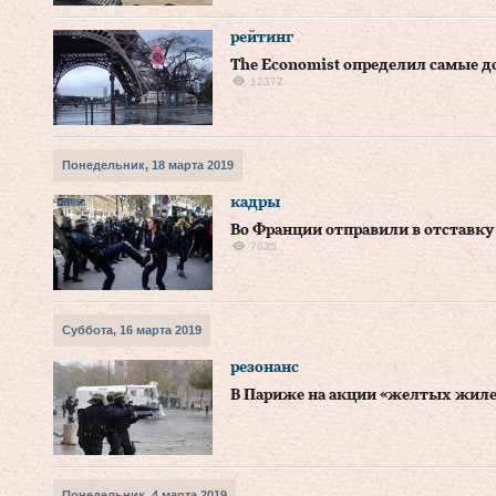
рейтинг
The Economist определил самые д
12372
Понедельник, 18 марта 2019
кадры
Во Франции отправили в отставк
7635
Суббота, 16 марта 2019
резонанс
В Париже на акции «желтых жиле
Понедельник, 4 марта 2019