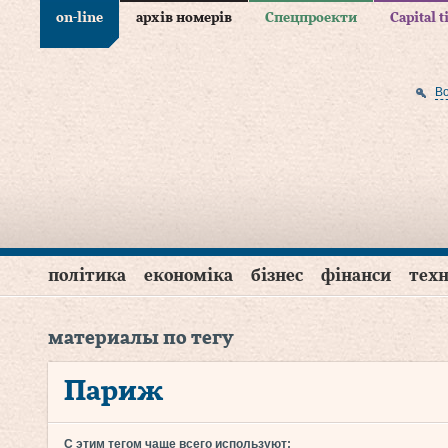
on-line
архів номерів
Спецпроекти
Capital 
В
політика
економіка
бізнес
фінанси
техн
материалы по тегу
Париж
С этим тегом чаще всего используют: