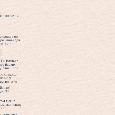
это значит и
изированное
 решений для
ов
15:51
ініціативи з
лерійських
 січні
15:34
ворах щодо
нений у
ішення
15:05
ійської
 до 34
гом тижня
домівки понад
13:35
но важливо