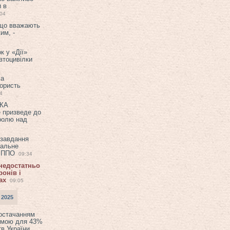
и в
:04
 що вважають
им, -
к у «Дії»
втоцивілки
ла
користь
4
ЕКА
е призведе до
ролю над
 завдання
еальне
в ППО
09:34
 недостатньо
онів і
ах
09:05
 2025
постачанням
емою для 43%
в України