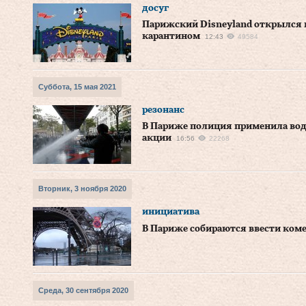
досуг
Парижский Disneyland открылся 
карантином
12:43
49584
Суббота, 15 мая 2021
резонанс
В Париже полиция применила вод
акции
16:56
22268
Вторник, 3 ноября 2020
инициатива
В Париже собираются ввести ком
Среда, 30 сентября 2020