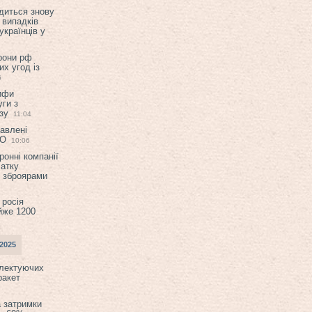
диться знову
 випадків
українців у
орони рф
их угод із
6
ифи
ги з
зу
11:04
авлені
ТО
10:06
ронні компанії
атку
и зброярами
 росія
йже 1200
2025
плектуючих
ракет
а затримки