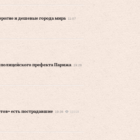
орогие и дешевые города мира
11:07
у полицейского префекта Парижа
19:28
тов» есть пострадавшие
19:36
11018