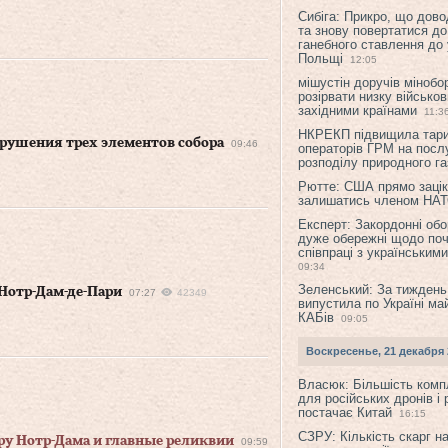
Сибіга: Прикро, що дово
та знову повертатися до
ганебного ставлення до 
Польщі
12:05
мішустін доручів міноб
розірвати низку військов
західними країнами
11:3
НКРЕКП підвищила тар
брушения трех элементов собора
09:46
операторів ГРМ на послу
розподілу природного га
Рютте: США прямо зацік
залишатись членом НА
Експерт: Закордонні обо
дуже обережні щодо поч
співпраці з українським
09:34
Зеленський: За тиждень
 Нотр-Дам-де-Пари
07:27
42349
випустила по Україні ма
КАБів
09:05
Воскресенье, 21 декабря 
Власюк: Більшість ком
для російських дронів і 
постачає Китай
16:15
СЗРУ: Кількість скарг н
ру Нотр-Дама и главные реликвии
09:59