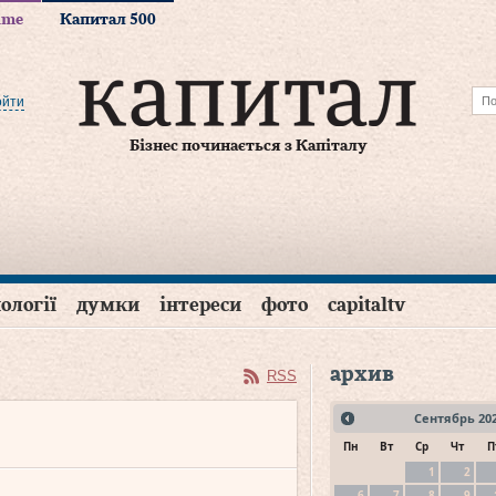
time
Капитал 500
ойти
Бізнес починається з Капіталу
ології
думки
інтереси
фото
capitaltv
архив
RSS
Сентябрь
20
Пн
Вт
Ср
Чт
П
1
2
6
7
8
9