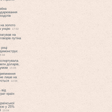
абна
подарювання
озділів
 на золото
а унцію
17:02
еагував на
оворів путіна
 році
 демонструє
5:34
експортувала
млн доларів,
мумом
15:05
припинення
 не лише на
ується
14:06
 від
рат країн
країнської
ією у 25%
й
13:04