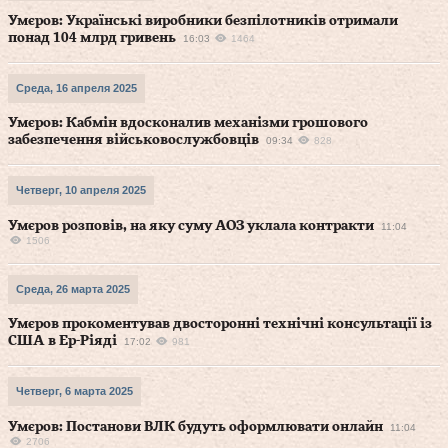
Умєров: Українські виробники безпілотників отримали
понад 104 млрд гривень
16:03
1464
Среда, 16 апреля 2025
Умєров: Кабмін вдосконалив механізми грошового
забезпечення військовослужбовців
09:34
828
Четверг, 10 апреля 2025
Умєров розповів, на яку суму АОЗ уклала контракти
11:04
1506
Среда, 26 марта 2025
Умєров прокоментував двосторонні технічні консультації із
США в Ер-Ріяді
17:02
981
Четверг, 6 марта 2025
Умєров: Постанови ВЛК будуть оформлювати онлайн
11:04
2706