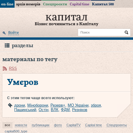
on-line
архів номерів
Спецпроекти
Capital time
Капитал 500
Бізнес починається з Капіталу
Войти
разделы
материалы по тегу
RSS
Умєров
С этим тегом чаще всего используют:
дрони
,
Міноборони
,
Резерв+
,
МО України
,
зброя
,
Пашинський
,
Остін
,
ВЛК
,
ФДМ
,
Резніков
все
новости
публикации
фото
CapitalTV
Capital time
Спецпроекты
capital500_type