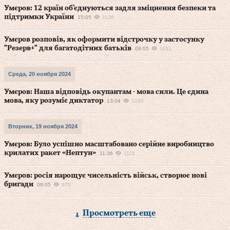
Умєров: 12 країн об’єднуються задля зміцнення безпеки та
підтримки України
15:05
1126
Умєров розповів, як оформити відстрочку у застосунку
"Резерв+" для багатодітних батьків
09:05
1151
Среда, 20 ноября 2024
Умєров: Наша відповідь окупантам - мова сили. Це єдина
мова, яку розуміє диктатор
13:04
1030
Вторник, 19 ноября 2024
Умєров: Було успішно масштабовано серійне виробництво
крилатих ракет «Нептун»
11:36
1114
Умєров: росія нарощує чисельність військ, створює нові
бригади
09:05
970
Просмотреть еще