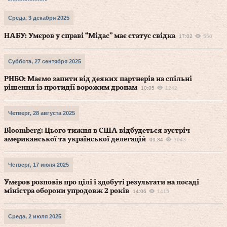
Среда, 3 декабря 2025
НАБУ: Умєров у справі “Мідас” має статус свідка
17:02
550
Суббота, 27 сентября 2025
РНБО: Маємо запити від деяких партнерів на спільні
рішення із протидії ворожим дронам
10:05
1242
Четверг, 28 августа 2025
Bloomberg: Цього тижня в США відбудеться зустріч
американської та української делегацій
09:34
1043
Четверг, 17 июля 2025
Умєров розповів про цілі і здобуті результати на посаді
міністра оборони упродовж 2 років
14:06
1415
Среда, 2 июля 2025