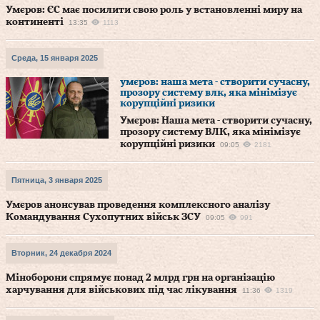
Умєров: ЄС має посилити свою роль у встановленні миру на
континенті
13:35
1113
Среда, 15 января 2025
умєров: наша мета - створити сучасну,
прозору систему влк, яка мінімізує
корупційні ризики
Умєров: Наша мета - створити сучасну,
прозору систему ВЛК, яка мінімізує
корупційні ризики
09:05
2181
Пятница, 3 января 2025
Умєров анонсував проведення комплексного аналізу
Командування Сухопутних військ ЗСУ
09:05
991
Вторник, 24 декабря 2024
Міноборони спрямує понад 2 млрд грн на організацію
харчування для військових під час лікування
11:36
1319