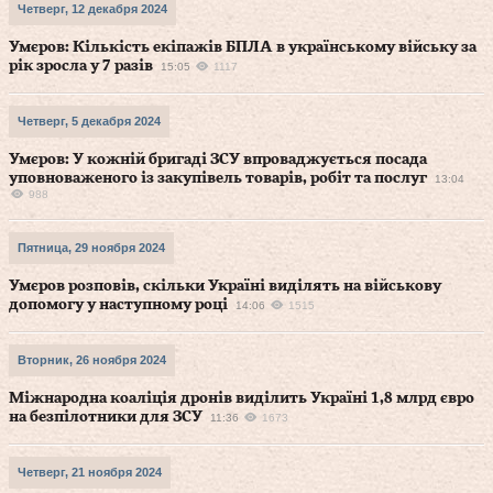
Четверг, 12 декабря 2024
Умєров: Кількість екіпажів БПЛА в українському війську за
рік зросла у 7 разів
15:05
1117
Четверг, 5 декабря 2024
Умєров: У кожній бригаді ЗСУ впроваджується посада
уповноваженого із закупівель товарів, робіт та послуг
13:04
988
Пятница, 29 ноября 2024
Умєров розповів, скільки Україні виділять на військову
допомогу у наступному році
14:06
1515
Вторник, 26 ноября 2024
Міжнародна коаліція дронів виділить Україні 1,8 млрд євро
на безпілотники для ЗСУ
11:36
1673
Четверг, 21 ноября 2024