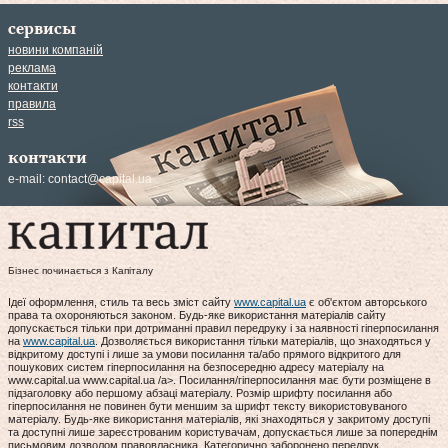
сервисы
новини компаній
реклама
контакти
правила
rss
контакти
e-mail:
contact@capital.ua
Бізнес починається з Капіталу
Ідеї оформлення, стиль та весь зміст сайту
www.capital.ua
є об'єктом авторського
права та охороняються законом. Будь-яке використання матеріалів сайту
допускається тільки при дотриманні правил передруку і за наявності гіперпосилання
на
www.capital.ua
. Дозволяється використання тільки матеріалів, що знаходяться у
відкритому доступі і лише за умови посилання та/або прямого відкритого для
пошукових систем гіперпосилання на безпосередню адресу матеріалу на
www.capital.ua www.capital.ua /a>. Посилання/гіперпосилання має бути розміщене в
підзаголовку або першому абзаці матеріалу. Розмір шрифту посилання або
гіперпосилання не повинен бути меншим за шрифт тексту використовуваного
матеріалу. Будь-яке використання матеріалів, які знаходяться у закритому доступі
та доступні лише зареєстрованим користувачам, допускається лише за попереднім
письмовим дозволом правовласника. Категорично заборонено передрук,