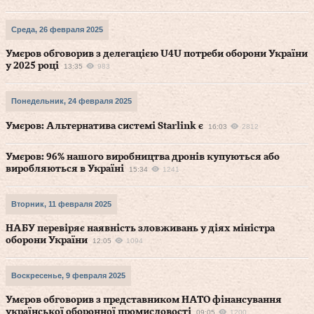
Среда, 26 февраля 2025
Умєров обговорив з делегацією U4U потреби оборони України
у 2025 році
13:35
983
Понедельник, 24 февраля 2025
Умєров: Альтернатива системі Starlink є
16:03
2812
Умєров: 96% нашого виробництва дронів купуються або
виробляються в Україні
15:34
1241
Вторник, 11 февраля 2025
НАБУ перевіряє наявність зловживань у діях міністра
оборони України
12:05
1094
Воскресенье, 9 февраля 2025
Умєров обговорив з представником НАТО фінансування
української оборонної промисловості
09:05
1200