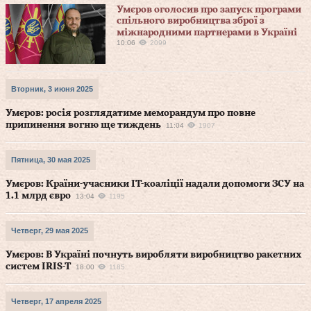
Умєров оголосив про запуск програми
спільного виробництва зброї з
міжнародними партнерами в Україні
10:06
2099
Вторник, 3 июня 2025
Умєров: росія розглядатиме меморандум про повне
припинення вогню ще тиждень
11:04
1907
Пятница, 30 мая 2025
Умєров: Країни-учасники IT-коаліції надали допомоги ЗСУ на
1.1 млрд євро
13:04
1195
Четверг, 29 мая 2025
Умєров: В Україні почнуть виробляти виробництво ракетних
систем IRIS-T
18:00
1185
Четверг, 17 апреля 2025