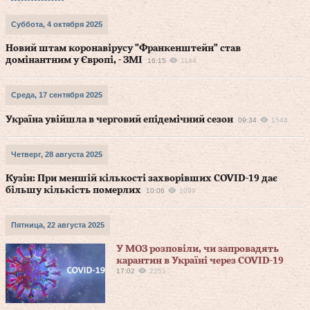
Суббота, 4 октября 2025
Новий штам коронавірусу "Франкенштейн" став
домінантним у Європі, - ЗМІ
16:15
1144
Среда, 17 сентября 2025
Україна увійшла в черговий епідемічний сезон
09:34
1544
Четверг, 28 августа 2025
Кузін: При меншій кількості захворівших COVID-19 дає
більшу кількість померлих
10:06
1099
Пятница, 22 августа 2025
У МОЗ розповіли, чи запровадять
карантин в Україні через COVID-19
17:02
2251