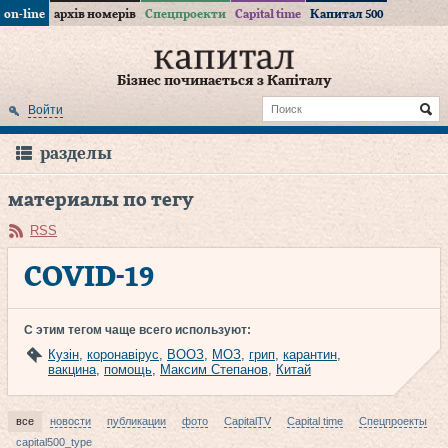
on-line
архів номерів
Спецпроекти
Capital time
Капитал 500
Бізнес починається з Капіталу
Войти
разделы
материалы по тегу
RSS
COVID-19
С этим тегом чаще всего используют:
Кузін
,
коронавірус
,
ВООЗ
,
МОЗ
,
грип
,
карантин
,
вакцина
,
помощь
,
Максим Степанов
,
Китай
все
новости
публикации
фото
CapitalTV
Capital time
Спецпроекты
capital500_type