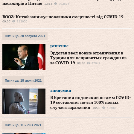
пасажирів з Китаю
13:14
293676
ВООЗ: Китай занижує показники смертності від COVID-19
09:05
313955
Пятница, 20 августа 2021
решение
Эрдоган ввел новые ограничения в
Турции для непривитых граждан из-
за COVID-19
08:48
47047
Пятница, 18 июня 2021
эпидемии
В Британии индийский штамм COVID-
19 составляет почти 100% новых
случаев заражения
16:39
53600
Пятница, 11 июня 2021