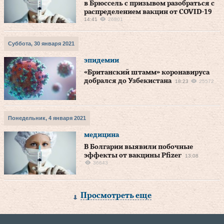
в Брюссель с призывом разобраться с
распределением вакцин от COVID-19
14:41
26801
Суббота, 30 января 2021
эпидемии
«Британский штамм» коронавируса
добрался до Узбекистана
18:23
25572
Понедельник, 4 января 2021
медицина
В Болгарии выявили побочные
эффекты от вакцины Pfizer
13:08
36643
Просмотреть еще