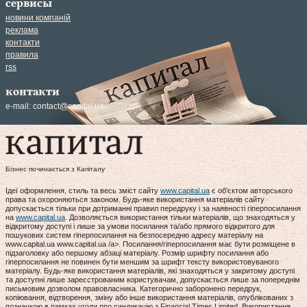
сервисы
новини компаній
реклама
контакти
правила
rss
контакти
e-mail:
contact@capital.ua
Бізнес починається з Капіталу
Ідеї оформлення, стиль та весь зміст сайту
www.capital.ua
є об'єктом авторського
права та охороняються законом. Будь-яке використання матеріалів сайту
допускається тільки при дотриманні правил передруку і за наявності гіперпосилання
на
www.capital.ua
. Дозволяється використання тільки матеріалів, що знаходяться у
відкритому доступі і лише за умови посилання та/або прямого відкритого для
пошукових систем гіперпосилання на безпосередню адресу матеріалу на
www.capital.ua www.capital.ua /a>. Посилання/гіперпосилання має бути розміщене в
підзаголовку або першому абзаці матеріалу. Розмір шрифту посилання або
гіперпосилання не повинен бути меншим за шрифт тексту використовуваного
матеріалу. Будь-яке використання матеріалів, які знаходяться у закритому доступі
та доступні лише зареєстрованим користувачам, допускається лише за попереднім
письмовим дозволом правовласника. Категорично заборонено передрук,
копіювання, відтворення, зміну або інше використання матеріалів, опублікованих з
позначкою в рамках угоди про синдикацію з Financial Times Limited. Використання