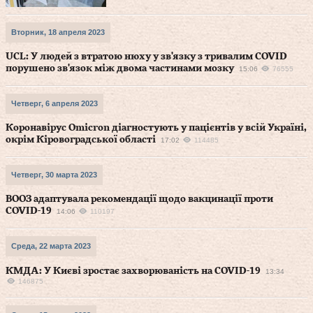
Вторник, 18 апреля 2023
UCL: У людей з втратою нюху у зв'язку з тривалим COVID
порушено зв'язок між двома частинами мозку
15:06
76555
Четверг, 6 апреля 2023
Коронавірус Omicron діагностують у пацієнтів у всій Україні,
окрім Кіровоградської області
17:02
114485
Четверг, 30 марта 2023
ВООЗ адаптувала рекомендації щодо вакцинації проти
COVID-19
14:06
110197
Среда, 22 марта 2023
КМДА: У Києві зростає захворюваність на COVID-19
13:34
146875