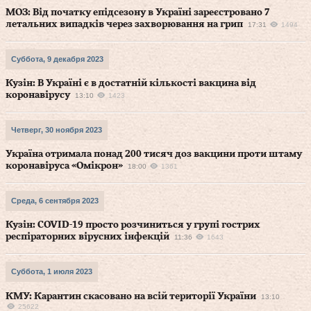
МОЗ: Від початку епідсезону в Україні зареєстровано 7
летальних випадків через захворювання на грип
17:31
1494
Суббота, 9 декабря 2023
Кузін: В Україні є в достатній кількості вакцина від
коронавірусу
13:10
1423
Четверг, 30 ноября 2023
Україна отримала понад 200 тисяч доз вакцини проти штаму
коронавіруса «Омікрон»
18:00
1361
Среда, 6 сентября 2023
Кузін: COVID-19 просто розчиниться у групі гострих
респіраторних вірусних інфекцій
11:36
1643
Суббота, 1 июля 2023
КМУ: Карантин скасовано на всій території України
13:10
25622