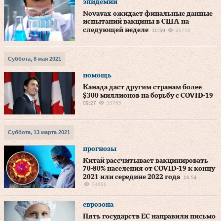
эпидемии
Novavax ожидает финальные данные
испытаний вакцины в США на
следующей неделе
10:59
40728
Суббота, 8 мая 2021
помощь
Канада даст другим странам более
$300 миллионов на борьбу с COVID-19
09:27
33765
Суббота, 13 марта 2021
прогнозы
Китай рассчитывает вакцинировать
70-80% населения от COVID-19 к концу
2021 или середине 2022 года
16:54
34696
еврозона
Пять государств ЕС направили письмо