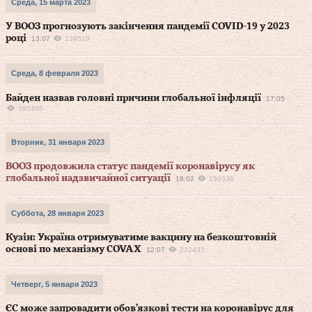
Среда, 15 марта 2023
У ВООЗ прогнозують закінчення пандемії COVID-19 у 2023
році
13:07
139519
Среда, 8 февраля 2023
Байден назвав головні причини глобальної інфляції
17:05
195305
Вторник, 31 января 2023
ВООЗ продовжила статус пандемії коронавірусу як
глобальної надзвичайної ситуації
18:02
199336
Суббота, 28 января 2023
Кузін: Україна отримуватиме вакцину на безкоштовній
основі по механізму COVAX
12:07
232432
Четверг, 5 января 2023
ЄС може запровадити обов’язкові тести на коронавірус для