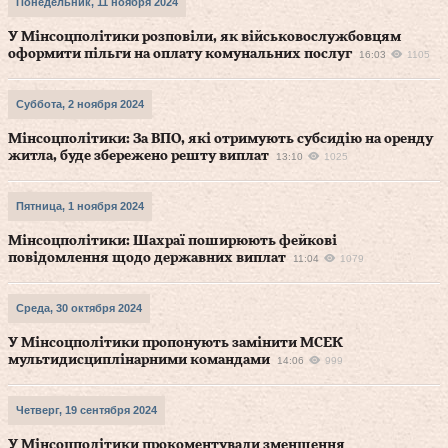
Понедельник, 11 ноября 2024
У Мінсоцполітики розповіли, як військовослужбовцям
оформити пільги на оплату комунальних послуг
16:03
1105
Суббота, 2 ноября 2024
Мінсоцполітики: За ВПО, які отримують субсидію на оренду
житла, буде збережено решту виплат
13:10
1025
Пятница, 1 ноября 2024
Мінсоцполітики: Шахраї поширюють фейкові
повідомлення щодо державних виплат
11:04
1079
Среда, 30 октября 2024
У Мінсоцполітики пропонують замінити МСЕК
мультидисциплінарними командами
14:06
999
Четверг, 19 сентября 2024
У Мінсоцполітики прокоментували зменшення