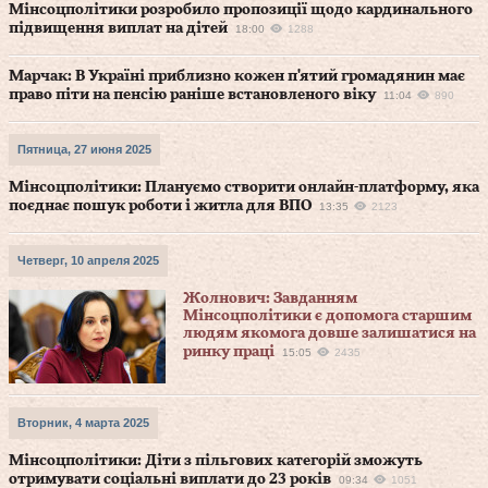
Мінсоцполітики розробило пропозиції щодо кардинального
підвищення виплат на дітей
18:00
1288
Марчак: В Україні приблизно кожен п'ятий громадянин має
право піти на пенсію раніше встановленого віку
11:04
890
Пятница, 27 июня 2025
Мінсоцполітики: Плануємо створити онлайн-платформу, яка
поєднає пошук роботи і житла для ВПО
13:35
2123
Четверг, 10 апреля 2025
Жолнович: Завданням
Мінсоцполітики є допомога старшим
людям якомога довше залишатися на
ринку праці
15:05
2435
Вторник, 4 марта 2025
Мінсоцполітики: Діти з пільгових категорій зможуть
отримувати соціальні виплати до 23 років
09:34
1051