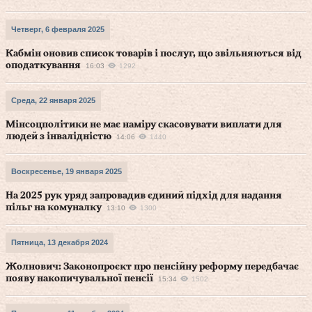
Четверг, 6 февраля 2025
Кабмін оновив список товарів і послуг, що звільняються від
оподаткування
16:03
1292
Среда, 22 января 2025
Мінсоцполітики не має наміру скасовувати виплати для
людей з інвалідністю
14:06
1440
Воскресенье, 19 января 2025
На 2025 рук уряд запровадив єдиний підхід для надання
пільг на комуналку
13:10
1300
Пятница, 13 декабря 2024
Жолнович: Законопроєкт про пенсійну реформу передбачає
появу накопичувальної пенсії
15:34
1502