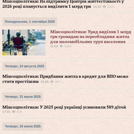
Мінсоцполітики: На підтримку Центрів життєстійкості у
2026 році планується виділити 1 млрд грн
13:10
2321
Понедельник, 1 сентября 2025
Мінсоцполітики: Уряд виділив 1 млрд
грн громадам на переобладння житла
для маломобільних груп населення
11:04
4694
Четверг, 14 августа 2025
Мінсоцполітики: Придбання житла в кредит для ВПО може
стати простішим
15:05
807
Четверг, 31 июля 2025
Мінсоцполітики: У 2025 році українці усиновили 589 дітей
17:31
929
Четверг, 10 июля 2025