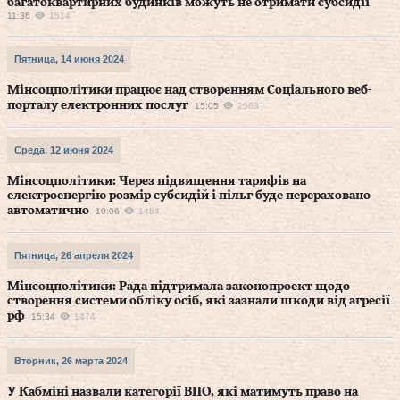
багатоквартирних будинків можуть не отримати субсидії
11:36
1514
Пятница, 14 июня 2024
Мінсоцполітики працює над створенням Соціального веб-
порталу електронних послуг
15:05
2563
Среда, 12 июня 2024
Мінсоцполітики: Через підвищення тарифів на
електроенергію розмір субсидій і пільг буде перераховано
автоматично
10:06
1484
Пятница, 26 апреля 2024
Мінсоцполітики: Рада підтримала законопроект щодо
створення системи обліку осіб, які зазнали шкоди від агресії
рф
15:34
1474
Вторник, 26 марта 2024
У Кабміні назвали категорії ВПО, які матимуть право на