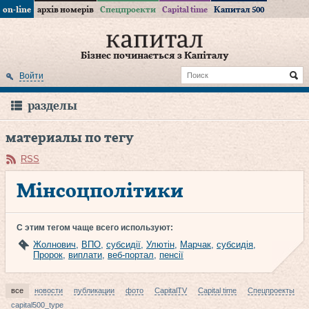
on-line
архів номерів
Спецпроекти
Capital time
Капитал 500
Бізнес починається з Капіталу
Войти
разделы
материалы по тегу
RSS
Мінсоцполітики
С этим тегом чаще всего используют:
Жолнович
,
ВПО
,
субсидії
,
Улютін
,
Марчак
,
субсидія
,
Пророк
,
виплати
,
веб-портал
,
пенсії
все
новости
публикации
фото
CapitalTV
Capital time
Спецпроекты
capital500_type