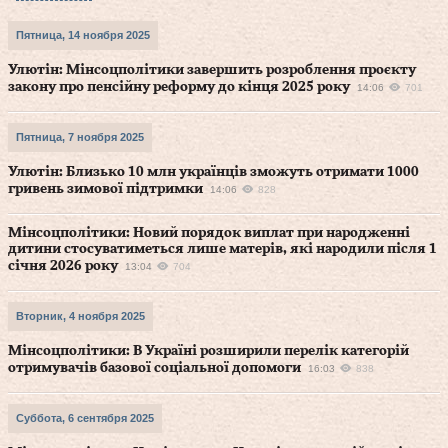
Пятница, 14 ноября 2025
Улютін: Мінсоцполітики завершить розроблення проєкту
закону про пенсійну реформу до кінця 2025 року
14:06
701
Пятница, 7 ноября 2025
Улютін: Близько 10 млн українців зможуть отримати 1000
гривень зимової підтримки
14:06
828
Мінсоцполітики: Новий порядок виплат при народженні
дитини стосуватиметься лише матерів, які народили після 1
січня 2026 року
13:04
704
Вторник, 4 ноября 2025
Мінсоцполітики: В Україні розширили перелік категорій
отримувачів базової соціальної допомоги
16:03
838
Суббота, 6 сентября 2025