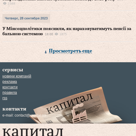
1589
Четверг, 28 сентября 2023
У Мінсоцполітики пояснили, як нараховуватимуть пенсії за
бальною системою
18:00
1875
Просмотреть еще
сервисы
новини компаній
реклама
контакти
правила
rss
контакти
e-mail:
contact@capital.ua