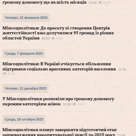
грошову допомогу ще на шість місяців
13:04
1635
Четверг, 22 февраля 2024
Мінсоцполітики: До проєкту зі створення Центрів
життєстійкості вже долучилися 95 громад із різних
областей України
09:05
2094
Среда, 7 февраля 2024
Мінсоцполітики: В Україні очікується збільшення
підтримки соціально вразливих категорій населення
11:36
2276
Четверг, 21 декабря 2023
У Мінсоцполітики розповіли про грошову допомогу
окремим категоріям жінок
10:06
1314
Среда, 18 октября 2023
Мінсоцполітики планує завершити підготовчий етап
запровадження накопичувальної пенсії до 2025 року
13:04