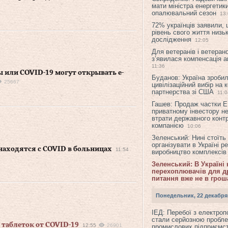
мати міністра енергетик
опалювальний сезон
13
72% українців заявили,
рівень свого життя низьк
дослідження
12:05
Для ветеранів і ветерано
з’явилася компенсація а
11:36
 или COVID-19 могут открывать е-
Буданов: Україна зроби
25667
цивілізаційний вибір на 
партнерства зі США
11:0
Гашев: Продаж частки 
приватному інвестору н
втрати державного конт
компанією
10:06
Зеленський: Нині стоїть
організувати в Україні р
 находятся с COVID в больницах
11:54
виробництво комплексі
Зеленський: В Україні
перехоплювачів для др
питання вже не в грош
Понедельник, 22 декабря
ІЕД: Перебої з електро
стали серйозною пробл
 таблеток от COVID-19
12:55
26901
промислових підприємст