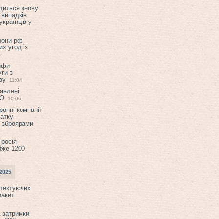
диться знову
 випадків
українців у
орони рф
их угод із
6
ифи
ги з
зу
11:04
авлені
ТО
10:06
ронні компанії
атку
и зброярами
 росія
йже 1200
2025
плектуючих
ракет
а затримки