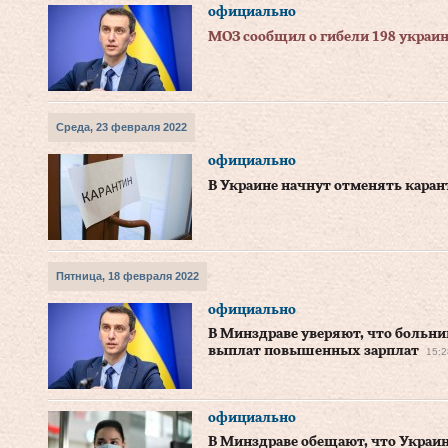
официально
МОЗ сообщил о гибели 198 украинц
Среда, 23 февраля 2022
официально
В Украине начнут отменять кара
Пятница, 18 февраля 2022
официально
В Минздраве уверяют, что больн
выплат повышенных зарплат
15:2
официально
В Минздраве обещают, что Украин