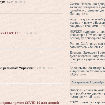
щие
20:03
29712
Сибіга: Прикро, що дово
та знову повертатися до
ганебного ставлення до 
Польщі
12:05
мішустін доручів міноб
розірвати низку військов
західними країнами
11:3
НКРЕКП підвищила тар
ке СOVID-19
10:06
23801
операторів ГРМ на послу
розподілу природного га
Рютте: США прямо зацік
залишатись членом НА
Експерт: Закордонні обо
дуже обережні щодо поч
співпраці з українським
09:34
Зеленський: За тиждень
8 регионах Украины
13:37
27745
випустила по Україні ма
КАБів
09:05
Воскресенье, 21 декабря 
Власюк: Більшість ком
для російських дронів і 
постачає Китай
16:15
СЗРУ: Кількість скарг н
вакцины против COVID-19 для людей