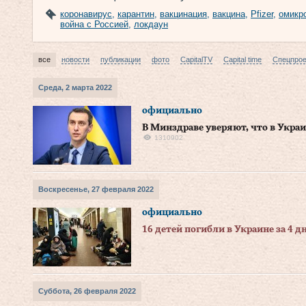
коронавирус
,
карантин
,
вакцинация
,
вакцина
,
Pfizer
,
омикр
война с Россией
,
локдаун
все
новости
публикации
фото
CapitalTV
Capital time
Спецпро
Среда, 2 марта 2022
официально
В Минздраве уверяют, что в Украи
1310902
Воскресенье, 27 февраля 2022
официально
16 детей погибли в Украине за 4 
Суббота, 26 февраля 2022