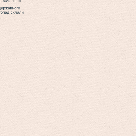
на 60%
13:10
 державного
топад склали