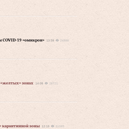
м COVID-19 «омикрон»
13:59
24888
 «желтых» зонах
14:08
28721
» карантинной зоны
12:16
31085