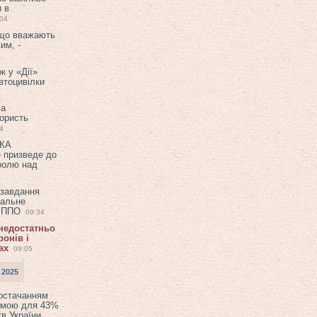
и в
:04
 що вважають
им, -
к у «Дії»
втоцивілки
ла
користь
4
ЕКА
е призведе до
ролю над
 завдання
еальне
в ППО
09:34
 недостатньо
онів і
ах
09:05
 2025
постачанням
емою для 43%
в України