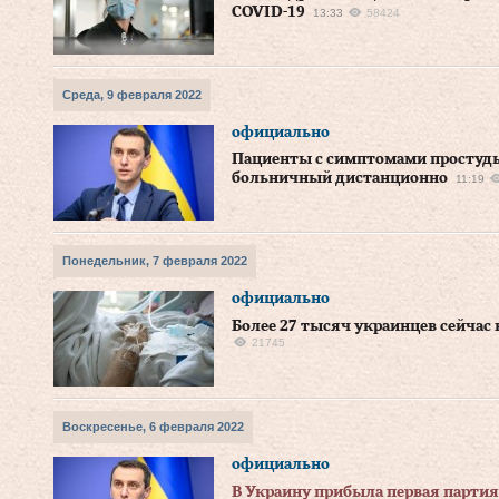
COVID-19
13:33
58424
Среда, 9 февраля 2022
официально
Пациенты с симптомами простуды
больничный дистанционно
11:19
Понедельник, 7 февраля 2022
официально
Более 27 тысяч украинцев сейчас
21745
Воскресенье, 6 февраля 2022
официально
В Украину прибыла первая партия