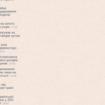
абна
подарювання
озділів
 на золото
а унцію
17:02
еагував на
оворів путіна
 році
 демонструє
5:34
експортувала
млн доларів,
мумом
15:05
припинення
 не лише на
ується
14:06
 від
рат країн
країнської
ією у 25%
й
13:04