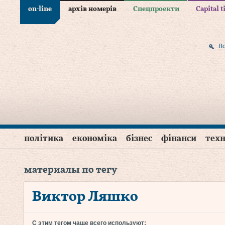
on-line
архів номерів
Спецпроекти
Capital 
В
політика
економіка
бізнес
фінанси
техн
материалы по тегу
Виктор Ляшко
С этим тегом чаще всего используют: