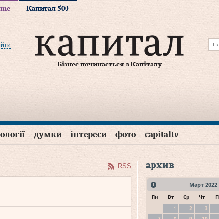
time
Капитал 500
ойти
Бізнес починається з Капіталу
ології
думки
інтереси
фото
capitaltv
архив
RSS
Март
2022
Пн
Вт
Ср
Чт
П
1
2
3
7
8
9
10