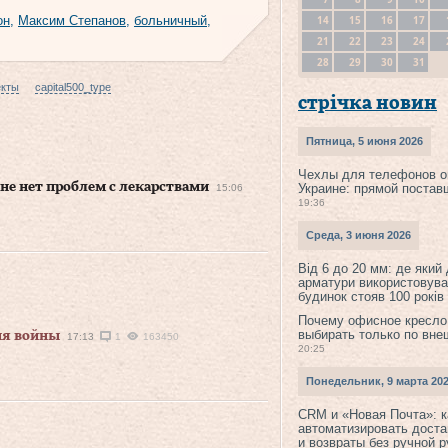
14
15
16
17
он
,
Максим Степанов
,
больничный
,
21
22
23
24
28
29
30
31
екты
capital500_type
стрічка новин
Пятница, 5 июня 2026
Чехлы для телефонов о
не нет проблем с лекарствами
Украине: прямой постав
15:06
19:36
Среда, 3 июня 2026
Від 6 до 20 мм: де який
арматури використовува
будинок стояв 100 років
Почему офисное кресло
выбирать только по вне
дня войны
17:13
1
163450
20:25
Понедельник, 9 марта 20
CRM и «Новая Почта»: к
автоматизировать доста
и возвраты без ручной 