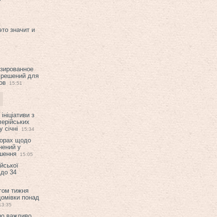
это значит и
изированное
 решений для
ов
15:51
ініціативи з
лерійських
 січні
15:34
ворах щодо
нений у
ішення
15:05
ійської
 до 34
гом тижня
домівки понад
13:35
но важливо