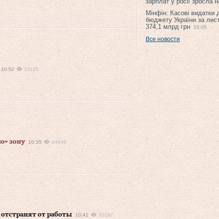
зарплат у росії зросла 
Мінфін: Касові видатки
бюджету України за лис
374,1 млрд грн
10:05
Все новости
10:52
51155
ю» зону
10:35
24448
отстранят от работы
10:41
30287