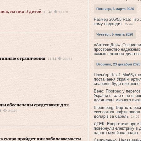
Пятница, 6 марта 2026
ев, из них 3 детей
10:48
61178
Размер 205/55 R16: что 
кому подходит
15:44
Четверг, 5 марта 2026
«Аптека Дня»: Специал
пространство надежных
самых сложных диагноз
нтинные ограничения
18:34
30934
Вторник, 23 декабря 2025
Прем’єр Чехії: Майбутнє 
постачання Україні арти
снарядів буде вирішене у
Венс: Прогрес у перего
України є, але я не впев
досягненні мирного вир
ицы обеспечены средствами для
Bloomberg: Вартість рос
8
24119
експортної нафти впала
доларів за барель
14:06
ДТЕК: Енергетики протя
повернули електрику в 
одного мільйона родин
а скоро пройдет пик заболеваемости
Свириденко: Надзвичай