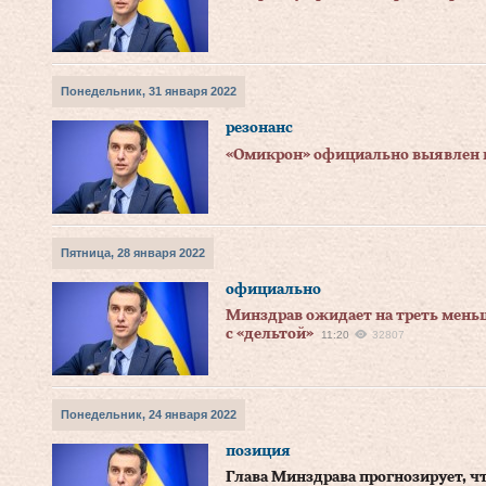
Понедельник, 31 января 2022
резонанс
«Омикрон» официально выявлен в
Пятница, 28 января 2022
официально
Минздрав ожидает на треть меньш
с «дельтой»
11:20
32807
Понедельник, 24 января 2022
позиция
Глава Минздрава прогнозирует, чт