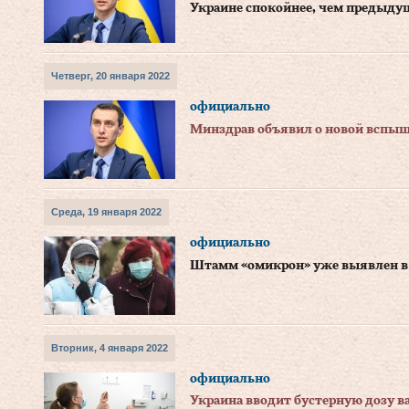
Украине спокойнее, чем предыду
Четверг, 20 января 2022
официально
Минздрав объявил о новой вспыш
Среда, 19 января 2022
официально
Штамм «омикрон» уже выявлен в 
Вторник, 4 января 2022
официально
Украина вводит бустерную дозу 