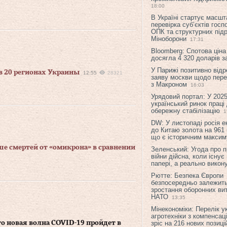
18:00
В Україні стартує масшт
перевірка суб’єктів гос
ОПК та структурних підр
Міноборони
17:31
Bloomberg: Спотова ціна
досягла 4 320 доларів з
У Парижі позитивно відр
 20 регионах Украины
12:55
28321
заяву москви щодо перег
з Макроном
16:03
Урядовий портал: У 2025
український ринок праці
обережну стабілізацію
1
DW: У листопаді росія 
до Китаю золота на 961 
що є історичним макси
е смертей от «омикрона» в сравнении
Зеленський: Угода про 
війни дійсна, коли існує
папері, а реально викон
Рютте: Безпека Європи
безпосередньо залежить
зростання оборонних вит
НАТО
13:35
Мінекономіки: Перелік у
агротехніки з компенсац
о новая волна COVID-19 пройдет в
зріс на 216 нових позиці