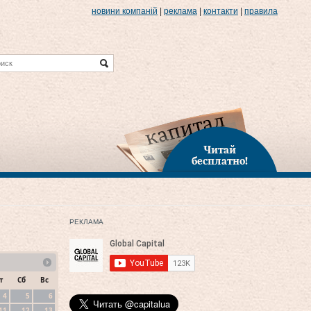
новини компаній
|
реклама
|
контакти
|
правила
Читай
бесплатно!
РЕКЛАМА
т
Сб
Вс
4
5
6
11
12
13