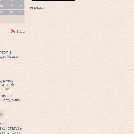
18
19
20
РЕКЛАМА
25
26
27
RSS
птом в
щик Ncase
 діаметр
ти, щоб
20:42
 нельзя
шнему виду
26
ак
вку, статусы
рутины
13:15